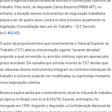
proíbe a vigência indeterminada de acordos e convenções coletivos de
trabalho. Pelo texto, do deputado Carlos Bezerra (PMDB-MT), no
entanto, a duração desses instrumentos de negociação trabalhista
passa a ser de quatro anos, contra os dois previstos atualmente na
legislação (Consolidação das Leis do Trabalho – CLT, Decreto-
lei
5.452/43
).
O autor da proposta lembra que recentemente o Tribunal Superior do
Trabalho (TST) alterou interpretação vigente “durante décadas”
segundo a qual convenção ou acordos coletivos vigoram apenas pelo
prazo acordado. Ele ressalta que súmula recente do TST decidiu que
as cláusulas desses instrumentos integram os contratos individuais de
trabalho e somente poderão ser modificadas ou suprimidas mediante
nova negociação coletiva.
Bezerra explica ainda que o entendimento atual do tribunal do trabalho
já vigorou no Brasil, com a Lei 8.542/92. Essa lei, entretanto, foi
revogada em 1995. Segundo o deputado, a Confederação Nacional da