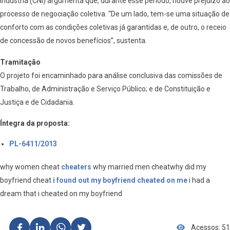
Indústria (CNI) argumenta que, durante esse período, houve prejuízo ao
processo de negociação coletiva. “De um lado, tem-se uma situação de
conforto com as condições coletivas já garantidas e, de outro, o receio
de concessão de novos benefícios”, sustenta.
Tramitação
O projeto foi encaminhado para análise conclusiva das comissões de
Trabalho, de Administração e Serviço Público; e de Constituição e
Justiça e de Cidadania.
Íntegra da proposta:
PL-6411/2013
why women cheat
cheaters
why married men cheatwhy did my
boyfriend cheat
i found out my boyfriend cheated on me
i had a
dream that i cheated on my boyfriend
Acessos: 51