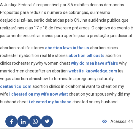
A Justiça Federal é responsável por 3,5 milhões dessas demandas.
Propostas para reduzir o número de cobranças, ou mesmo
desjudicializá-las, serão debatidas pelo CNJ na audiência pública que
realizará nos dias 17 e 18 de fevereiro próximos. O objetivo do evento é
justamente encontrar meios para aperfeiçoar a prestação jurisdicional.
abortion real life stories
abortion laws in the us
abortion clinics
rochester nyabortion real life stories
abortion pill costs
abortion
clinics rochester nywhy women cheat
why do men have affairs
why
married men cheatafter an abortion
website-knowledge.com
las
vegas abortion clinicshow to terminate a pregnancy naturally
centaurico.com
abortion clinics in oklahomai want to cheat on my
wife
i cheated on my wife now what
cheat on your spousewhy did my
husband cheat
i cheated my husband
cheated on my husband
Acessos: 44