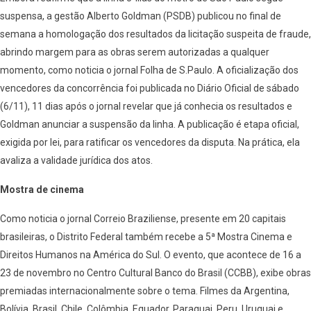
suspensa, a gestão Alberto Goldman (PSDB) publicou no final de
semana a homologação dos resultados da licitação suspeita de fraude,
abrindo margem para as obras serem autorizadas a qualquer
momento, como noticia o jornal Folha de S.Paulo. A oficialização dos
vencedores da concorrência foi publicada no Diário Oficial de sábado
(6/11), 11 dias após o jornal revelar que já conhecia os resultados e
Goldman anunciar a suspensão da linha. A publicação é etapa oficial,
exigida por lei, para ratificar os vencedores da disputa. Na prática, ela
avaliza a validade jurídica dos atos.
Mostra de cinema
Como noticia o jornal Correio Braziliense, presente em 20 capitais
brasileiras, o Distrito Federal também recebe a 5ª Mostra Cinema e
Direitos Humanos na América do Sul. O evento, que acontece de 16 a
23 de novembro no Centro Cultural Banco do Brasil (CCBB), exibe obras
premiadas internacionalmente sobre o tema. Filmes da Argentina,
Bolívia, Brasil, Chile, Colômbia, Equador, Paraguai, Peru, Uruguai e