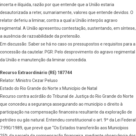
incerta e ilíquida, razão por que entende que a União estaria
desautorizada a reter, sumariamente, valores que entende devidos. O
relator deferiu a liminar, contra a qual a União interpôs agravo
regimental. A União apresentou contestação, sustentando, em síntese,
a ausência de razoabilidade da pretensão.
Em discussão: Saber se há no caso os pressupostos e requisitos para a
concessão da cautelar. PGR: Pelo desprovimento do agravo regimental
da União e manutenção da liminar concedida.
Recurso Extraordinário (RE) 187744
Relator: Ministro Cezar Peluso
Estado do Rio Grande do Norte x Município de Natal
Recurso contra acórdão do Tribunal de Justiça do Rio Grande do Norte
que concedeu a segurança assegurando ao município o direito à
participação na compensação financeira resultante da exploração de
petróleo ou gás natural. Entendeu constitucional o art. 9º da Lei Federal
7.990/1989, que prevê que “Os Estados transferirão aos Municípios
25% da parcela da compensação financeira, mediante observância dos