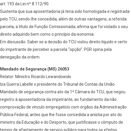
art. 193 da Lei nº 8.112/90.
Sustenta que sua aposentadoria já teria sido homologada e registrada
pelo TCU, sendo-lhe concedida, além de outras vantagens, a referida
parcela, a título de Função Comissionada; afirma que foi violado o seu
direito adquirido bem como o princípio da isonomia.
Em discussão: Saber se a decisão do TCU violou direito líquido e certo
do impetrante de perceber a parcela “opção”. PGR opina pela
denegação da ordem.
Mandado de Segurança (MS) 26053
Relator: Ministro Ricardo Lewandowski
Iza Guerra Labelle x presidente do Tribunal de Contas da União
Mandado de segurança contra ato da 1ª Câmara do TCU, que negou
registro à aposentadoria da impetrante, ao fundamento da não
comprovação de vínculo empregatício com órgãos da Administração
Pública Federal, antes que lhe fosse concedida a anistia por ato do
ministro da Educação e do Desporto, que justificasse o cômputo de
tempo de afastamento de serviço público para todos os efeitos,