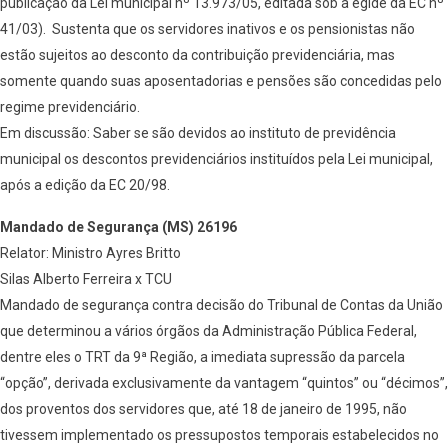
publicação da Lei municipal nº 13.973/05, editada sob a égide da EC nº
41/03). Sustenta que os servidores inativos e os pensionistas não
estão sujeitos ao desconto da contribuição previdenciária, mas
somente quando suas aposentadorias e pensões são concedidas pelo
regime previdenciário.
Em discussão: Saber se são devidos ao instituto de previdência
municipal os descontos previdenciários instituídos pela Lei municipal,
após a edição da EC 20/98.
Mandado de Segurança (MS) 26196
Relator: Ministro Ayres Britto
Silas Alberto Ferreira x TCU
Mandado de segurança contra decisão do Tribunal de Contas da União
que determinou a vários órgãos da Administração Pública Federal,
dentre eles o TRT da 9ª Região, a imediata supressão da parcela
“opção”, derivada exclusivamente da vantagem “quintos” ou “décimos”,
dos proventos dos servidores que, até 18 de janeiro de 1995, não
tivessem implementado os pressupostos temporais estabelecidos no