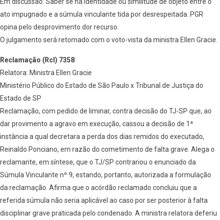
Em discussão: Saber se há identidade ou similitude de objeto entre o
ato impugnado e a súmula vinculante tida por desrespeitada. PGR
opina pelo desprovimento dor recurso.
O julgamento será retomado com o voto-vista da ministra Ellen Gracie.
Reclamação (Rcl) 7358
Relatora: Ministra Ellen Gracie
Ministério Público do Estado de São Paulo x Tribunal de Justiça do
Estado de SP
Reclamação, com pedido de liminar, contra decisão do TJ-SP que, ao
dar provimento a agravo em execução, cassou a decisão de 1ª
instância a qual decretara a perda dos dias remidos do executado,
Reinaldo Ponciano, em razão do cometimento de falta grave. Alega o
reclamante, em síntese, que o TJ/SP contrariou o enunciado da
Súmula Vinculante nº 9, estando, portanto, autorizada a formulação
da reclamação. Afirma que o acórdão reclamado concluiu que a
referida súmula não seria aplicável ao caso por ser posterior à falta
disciplinar grave praticada pelo condenado. A ministra relatora deferiu