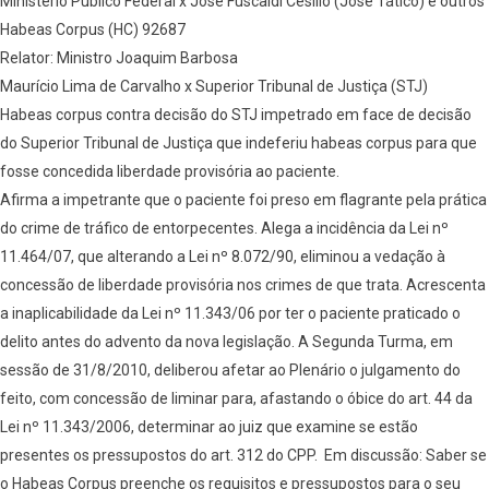
Ministério Público Federal x José Fuscaldi Cesílio (José Tático) e outros
Habeas Corpus (HC) 92687
Relator: Ministro Joaquim Barbosa
Maurício Lima de Carvalho x Superior Tribunal de Justiça (STJ)
Habeas corpus contra decisão do STJ impetrado em face de decisão
do Superior Tribunal de Justiça que indeferiu habeas corpus para que
fosse concedida liberdade provisória ao paciente.
Afirma a impetrante que o paciente foi preso em flagrante pela prática
do crime de tráfico de entorpecentes. Alega a incidência da Lei nº
11.464/07, que alterando a Lei nº 8.072/90, eliminou a vedação à
concessão de liberdade provisória nos crimes de que trata. Acrescenta
a inaplicabilidade da Lei nº 11.343/06 por ter o paciente praticado o
delito antes do advento da nova legislação. A Segunda Turma, em
sessão de 31/8/2010, deliberou afetar ao Plenário o julgamento do
feito, com concessão de liminar para, afastando o óbice do art. 44 da
Lei nº 11.343/2006, determinar ao juiz que examine se estão
presentes os pressupostos do art. 312 do CPP. Em discussão: Saber se
o Habeas Corpus preenche os requisitos e pressupostos para o seu