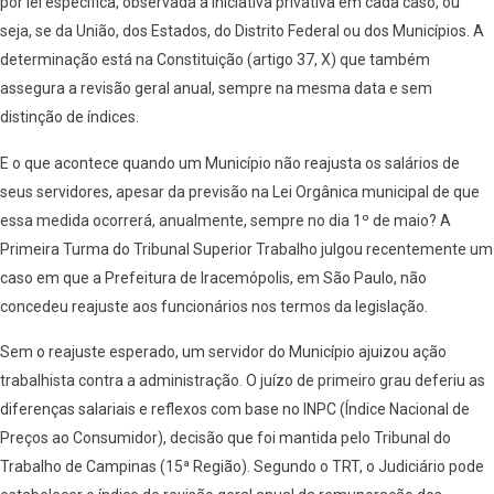
por lei específica, observada a iniciativa privativa em cada caso, ou
seja, se da União, dos Estados, do Distrito Federal ou dos Municípios. A
determinação está na Constituição (artigo 37, X) que também
assegura a revisão geral anual, sempre na mesma data e sem
distinção de índices.
E o que acontece quando um Município não reajusta os salários de
seus servidores, apesar da previsão na Lei Orgânica municipal de que
essa medida ocorrerá, anualmente, sempre no dia 1º de maio? A
Primeira Turma do Tribunal Superior Trabalho julgou recentemente um
caso em que a Prefeitura de Iracemópolis, em São Paulo, não
concedeu reajuste aos funcionários nos termos da legislação.
Sem o reajuste esperado, um servidor do Município ajuizou ação
trabalhista contra a administração. O juízo de primeiro grau deferiu as
diferenças salariais e reflexos com base no INPC (Índice Nacional de
Preços ao Consumidor), decisão que foi mantida pelo Tribunal do
Trabalho de Campinas (15ª Região). Segundo o TRT, o Judiciário pode