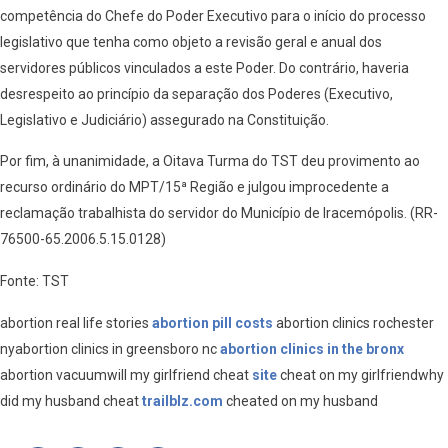
competência do Chefe do Poder Executivo para o início do processo
legislativo que tenha como objeto a revisão geral e anual dos
servidores públicos vinculados a este Poder. Do contrário, haveria
desrespeito ao princípio da separação dos Poderes (Executivo,
Legislativo e Judiciário) assegurado na Constituição.
Por fim, à unanimidade, a Oitava Turma do TST deu provimento ao
recurso ordinário do MPT/15ª Região e julgou improcedente a
reclamação trabalhista do servidor do Município de Iracemópolis. (RR-
76500-65.2006.5.15.0128)
Fonte: TST
abortion real life stories
abortion pill costs
abortion clinics rochester
nyabortion clinics in greensboro nc
abortion clinics in the bronx
abortion vacuumwill my girlfriend cheat
site
cheat on my girlfriendwhy
did my husband cheat
trailblz.com
cheated on my husband