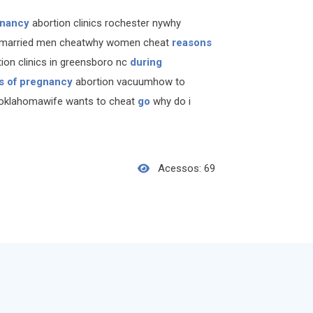
gnancy
abortion clinics rochester nywhy
married men cheatwhy women cheat
reasons
on clinics in greensboro nc
during
s of pregnancy
abortion vacuumhow to
n oklahomawife wants to cheat
go
why do i
Acessos: 69