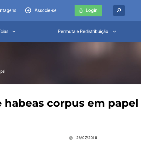
antagens
Associe-se
Login
ícias
Permuta e Redistribuição
pel
e habeas corpus em papel
26/07/2010