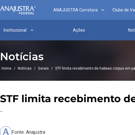
ANAJUSTRA Corretora
Clube de V
Institucional
Ações
Not
Notícias
Home
/
Notícias
/
Gerais
/
STF limita recebimento de habeas corpus em pa
STF limita recebimento d
–
Fonte: Anajustra