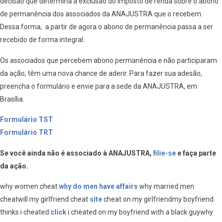
decisão que determina a exclusão do imposto de renda sobre o abono
de permanência dos associados da ANAJUSTRA que o recebem.
Dessa forma, a partir de agora o abono de permanência passa a ser
recebido de forma integral.
Os associados que percebem abono permanência e não participaram
da ação, têm uma nova chance de aderir. Para fazer sua adesão,
preencha o formulário e envie para a sede da ANAJUSTRA, em
Brasília.
Formulário TST
Formulário TRT
Se você ainda não é associado à ANAJUSTRA,
filie-se
e faça parte
da ação.
why women cheat
why do men have affairs
why married men
cheatwill my girlfriend cheat
site
cheat on my girlfriendmy boyfriend
thinks i cheated
click
i cheated on my boyfriend with a black guywhy