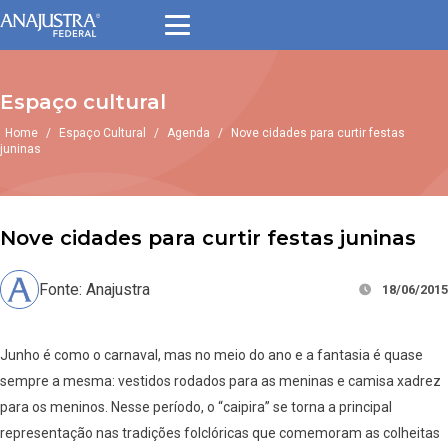
Espaço cultural
Home
/
Espaço Cultural
/
Agenda
/
Nove cidades para curtir festas
juninas
Nove cidades para curtir festas juninas
Fonte: Anajustra
18/06/2015
Junho é como o carnaval, mas no meio do ano e a fantasia é quase
sempre a mesma: vestidos rodados para as meninas e camisa xadrez
para os meninos. Nesse período, o “caipira” se torna a principal
representação nas tradições folclóricas que comemoram as colheitas