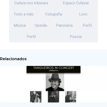
Cultura nos tribunais
Espaco Cultural
Feito a mão
Fotografia
Livro
Música
Opinião
Panorama
Perfil
Perfil
Poesia
Relacionados