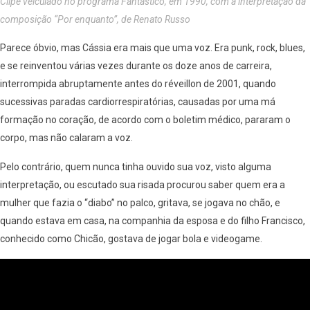
Clipe veiculado no programa Fantástico, em 1990, com a interpretação da
composição “Por enquanto”, de Renato Russo
Parece óbvio, mas Cássia era mais que uma voz. Era punk, rock, blues,
e se reinventou várias vezes durante os doze anos de carreira,
interrompida abruptamente antes do réveillon de 2001, quando
sucessivas paradas cardiorrespiratórias, causadas por uma má
formação no coração, de acordo com o boletim médico, pararam o
corpo, mas não calaram a voz.
Pelo contrário, quem nunca tinha ouvido sua voz, visto alguma
interpretação, ou escutado sua risada procurou saber quem era a
mulher que fazia o “diabo” no palco, gritava, se jogava no chão, e
quando estava em casa, na companhia da esposa e do filho Francisco,
conhecido como Chicão, gostava de jogar bola e videogame.