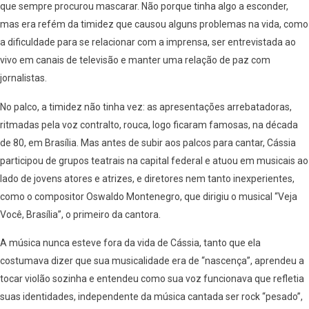
que sempre procurou mascarar. Não porque tinha algo a esconder,
mas era refém da timidez que causou alguns problemas na vida, como
a dificuldade para se relacionar com a imprensa, ser entrevistada ao
vivo em canais de televisão e manter uma relação de paz com
jornalistas.
No palco, a timidez não tinha vez: as apresentações arrebatadoras,
ritmadas pela voz contralto, rouca, logo ficaram famosas, na década
de 80, em Brasília. Mas antes de subir aos palcos para cantar, Cássia
participou de grupos teatrais na capital federal e atuou em musicais ao
lado de jovens atores e atrizes, e diretores nem tanto inexperientes,
como o compositor Oswaldo Montenegro, que dirigiu o musical “Veja
Você, Brasília”, o primeiro da cantora.
A música nunca esteve fora da vida de Cássia, tanto que ela
costumava dizer que sua musicalidade era de “nascença”, aprendeu a
tocar violão sozinha e entendeu como sua voz funcionava que refletia
suas identidades, independente da música cantada ser rock “pesado”,