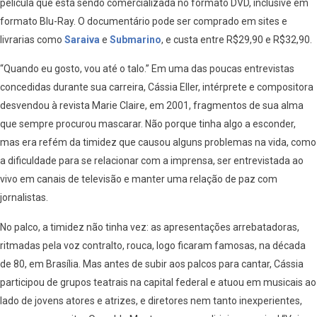
película que está sendo comercializada no formato DVD, inclusive em
formato Blu-Ray. O documentário pode ser comprado em sites e
livrarias como
Saraiva
e
Submarino
, e custa entre R$29,90 e R$32,90.
“Quando eu gosto, vou até o talo.” Em uma das poucas entrevistas
concedidas durante sua carreira, Cássia Eller, intérprete e compositora
desvendou à revista Marie Claire, em 2001, fragmentos de sua alma
que sempre procurou mascarar. Não porque tinha algo a esconder,
mas era refém da timidez que causou alguns problemas na vida, como
a dificuldade para se relacionar com a imprensa, ser entrevistada ao
vivo em canais de televisão e manter uma relação de paz com
jornalistas.
No palco, a timidez não tinha vez: as apresentações arrebatadoras,
ritmadas pela voz contralto, rouca, logo ficaram famosas, na década
de 80, em Brasília. Mas antes de subir aos palcos para cantar, Cássia
participou de grupos teatrais na capital federal e atuou em musicais ao
lado de jovens atores e atrizes, e diretores nem tanto inexperientes,