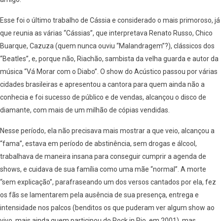
Esse foi o último trabalho de Cássia e considerado o mais primoroso, já
que reunia as várias “Cássias”, que interpretava Renato Russo, Chico
Buarque, Cazuza (quem nunca ouviu “Malandragem”?), clássicos dos
“Beatles”, e, porque não, Riachão, sambista da velha guarda e autor da
música “Vá Morar com o Diabo”. O show do Acústico passou por várias
cidades brasileiras e apresentou a cantora para quem ainda não a
conhecia e foi sucesso de público e de vendas, alcançou o disco de
diamante, com mais de um milhão de cópias vendidas.
Nesse período, ela não precisava mais mostrar a que veio, alcançou a
“fama”, estava em período de abstinência, sem drogas e álcool,
trabalhava de maneira insana para conseguir cumprir a agenda de
shows, e cuidava de sua família como uma mãe “normal”. A morte
“sem explicação”, parafraseando um dos versos cantados por ela, fez
os fãs se lamentarem pela ausência de sua presença, entrega e
intensidade nos palcos (benditos os que puderam ver algum show ao
vivo, mais ainda quem participou do Rock in Rio, em 2001), mas