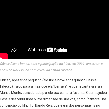
Cássia Eller e banda, com a participação do filho, em 2001, encerram o
show no Rock in Rio com cover da banda Nirvana
Chicão, apesar de pequeno (ele tinha nove anos quando Cássia
faleceu), falou para a mãe que ela “berrava”, e quem cantava era a
Marisa Monte, considerada por ele sua cantora favorita. Quem ajudou
Cássia descobrir uma outra dimensão de sua voz, como “cantora”, na
concepção do filho, foi Nando Reis, que é um dos personagens no