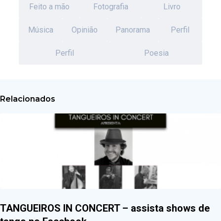
Feito a mão
Fotografia
Livro
Música
Opinião
Panorama
Perfil
Perfil
Poesia
Relacionados
TANGUEIROS IN CONCERT – assista shows de