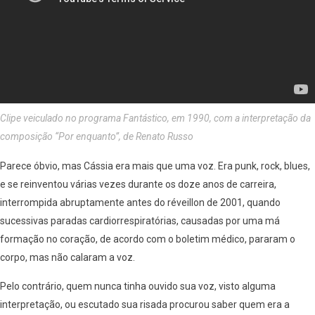
Clipe veiculado no programa Fantástico, em 1990, com a interpretação da
composição “Por enquanto”, de Renato Russo
Parece óbvio, mas Cássia era mais que uma voz. Era punk, rock, blues,
e se reinventou várias vezes durante os doze anos de carreira,
interrompida abruptamente antes do réveillon de 2001, quando
sucessivas paradas cardiorrespiratórias, causadas por uma má
formação no coração, de acordo com o boletim médico, pararam o
corpo, mas não calaram a voz.
Pelo contrário, quem nunca tinha ouvido sua voz, visto alguma
interpretação, ou escutado sua risada procurou saber quem era a