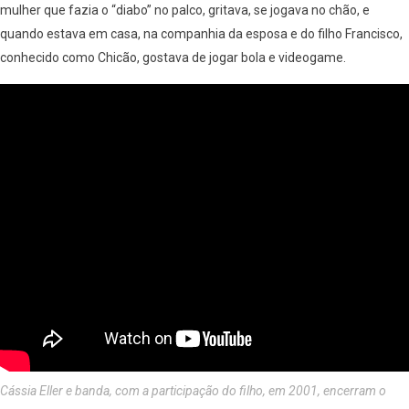
mulher que fazia o “diabo” no palco, gritava, se jogava no chão, e
quando estava em casa, na companhia da esposa e do filho Francisco,
conhecido como Chicão, gostava de jogar bola e videogame.
Cássia Eller e banda, com a participação do filho, em 2001, encerram o