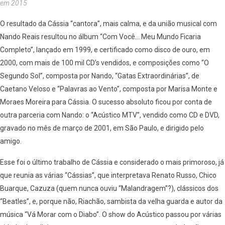
em 2015
O resultado da Cássia “cantora”, mais calma, e da união musical com
Nando Reais resultou no álbum “Com Você… Meu Mundo Ficaria
Completo”, lançado em 1999, e certificado como disco de ouro, em
2000, com mais de 100 mil CD’s vendidos, e composições como “O
Segundo Sol”, composta por Nando, “Gatas Extraordinárias”, de
Caetano Veloso e “Palavras ao Vento”, composta por Marisa Monte e
Moraes Moreira para Cássia. O sucesso absoluto ficou por conta de
outra parceria com Nando: o “Acústico MTV”, vendido como CD e DVD,
gravado no mês de março de 2001, em São Paulo, e dirigido pelo
amigo.
Esse foi o último trabalho de Cássia e considerado o mais primoroso, já
que reunia as várias “Cássias”, que interpretava Renato Russo, Chico
Buarque, Cazuza (quem nunca ouviu “Malandragem”?), clássicos dos
“Beatles”, e, porque não, Riachão, sambista da velha guarda e autor da
música “Vá Morar com o Diabo”. O show do Acústico passou por várias