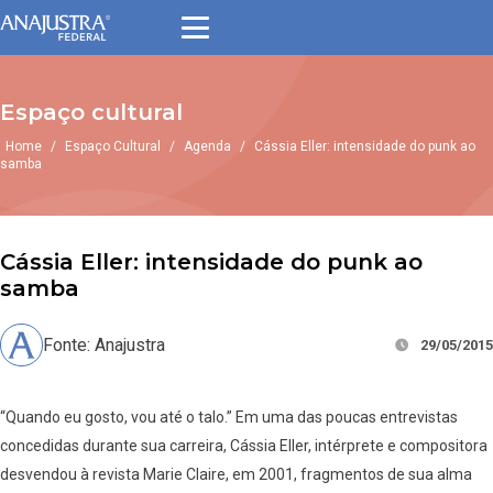
Espaço cultural
Home
/
Espaço Cultural
/
Agenda
/
Cássia Eller: intensidade do punk ao
samba
Cássia Eller: intensidade do punk ao
samba
Fonte: Anajustra
29/05/2015
“Quando eu gosto, vou até o talo.” Em uma das poucas entrevistas
concedidas durante sua carreira, Cássia Eller, intérprete e compositora
desvendou à revista Marie Claire, em 2001, fragmentos de sua alma