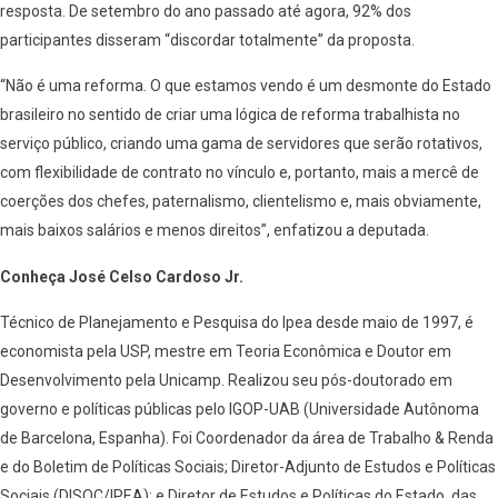
resposta. De setembro do ano passado até agora, 92% dos
participantes disseram “discordar totalmente” da proposta.
“Não é uma reforma. O que estamos vendo é um desmonte do Estado
brasileiro no sentido de criar uma lógica de reforma trabalhista no
serviço público, criando uma gama de servidores que serão rotativos,
com flexibilidade de contrato no vínculo e, portanto, mais a mercê de
coerções dos chefes, paternalismo, clientelismo e, mais obviamente,
mais baixos salários e menos direitos”, enfatizou a deputada.
Conheça José Celso Cardoso Jr.
Técnico de Planejamento e Pesquisa do Ipea desde maio de 1997, é
economista pela USP, mestre em Teoria Econômica e Doutor em
Desenvolvimento pela Unicamp. Realizou seu pós-doutorado em
governo e políticas públicas pelo IGOP-UAB (Universidade Autônoma
de Barcelona, Espanha). Foi Coordenador da área de Trabalho & Renda
e do Boletim de Políticas Sociais; Diretor-Adjunto de Estudos e Políticas
Sociais (DISOC/IPEA); e Diretor de Estudos e Políticas do Estado, das