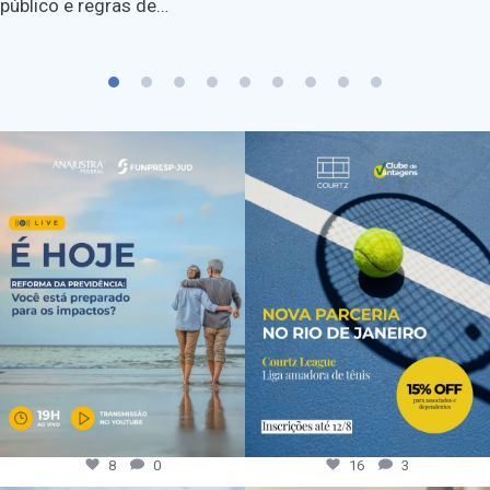
público e regras de…
8
0
16
3