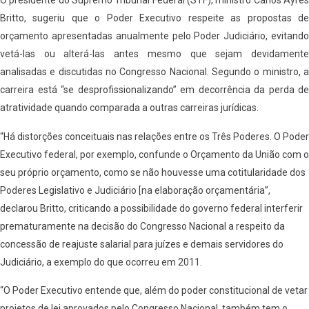
O presidente do Supremo Tribunal Federal (STF), ministro Carlos Ayres
Britto, sugeriu que o Poder Executivo respeite as propostas de
orçamento apresentadas anualmente pelo Poder Judiciário, evitando
vetá-las ou alterá-las antes mesmo que sejam devidamente
analisadas e discutidas no Congresso Nacional. Segundo o ministro, a
carreira está “se desprofissionalizando” em decorrência da perda de
atratividade quando comparada a outras carreiras jurídicas.
“Há distorções conceituais nas relações entre os Três Poderes. O Poder
Executivo federal, por exemplo, confunde o Orçamento da União com o
seu próprio orçamento, como se não houvesse uma cotitularidade dos
Poderes Legislativo e Judiciário [na elaboração orçamentária”,
declarou Britto, criticando a possibilidade do governo federal interferir
prematuramente na decisão do Congresso Nacional a respeito da
concessão de reajuste salarial para juízes e demais servidores do
Judiciário, a exemplo do que ocorreu em 2011.
“O Poder Executivo entende que, além do poder constitucional de vetar
projetos de lei aprovados pelo Congresso Nacional, também tem o