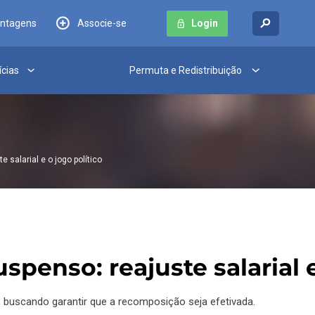
antagens
Associe-se
Login
ícias
Permuta e Redistribuição
salarial e o jogo político
penso: reajuste salarial e
buscando garantir que a recomposição seja efetivada.