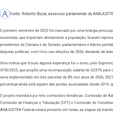
Fonte: Roberto Bucar, assessor parlamentar da ANAJUSTR
O primeiro semestre de 2025 foi marcado por uma letargia preocup
essenciais, que impactam diretamente a população, ficaram represa
presidentes da Câmara e do Senado, parlamentares e líderes partidár
disputas políticas, com foco nas eleições de 2026, deixando de lad
Uma notícia que trouxe alguma esperança foi o envio, pelo Supremo T
4750/2025, que propõe uma recomposição salarial de 25,97% para os 
seria implementado em três parcelas de 8% nos anos de 2026, 202
percentual ainda está aquém das perdas acumuladas desde 2019, 
O projeto tramitará por três comissões temáticas: Comissão de Adm
Comissão de Finanças e Tributação (CFT) e Comissão de Constituiç
ANAJUSTRA Federal estará presente em todas as etapas da tramitaç