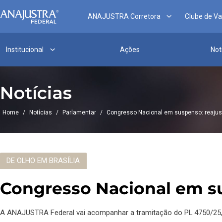
ANAJUSTRA Corretora
Clube de V
Institucional
Ações
Not
Notícias
Home
/
Notícias
/
Parlamentar
/
Congresso Nacional em suspenso: reajuste 
DE OLHO EM BRASÍLIA
Congresso Nacional em sus
A ANAJUSTRA Federal vai acompanhar a tramitação do PL 4750/25, 