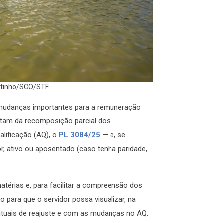
outinho/SCO/STF
 mudanças importantes para a remuneração
ratam da recomposição parcial dos
alificação (AQ), o
PL 3084/25
— e, se
or, ativo ou aposentado (caso tenha paridade,
érias e, para facilitar a compreensão dos
o para que o servidor possa visualizar, na
ntuais de reajuste e com as mudanças no AQ.