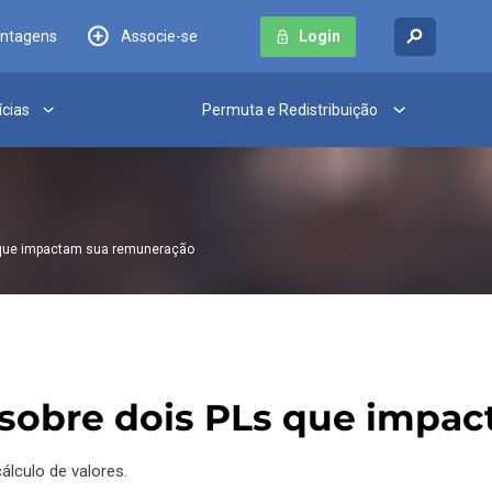
antagens
Associe-se
Login
ícias
Permuta e Redistribuição
s que impactam sua remuneração
r sobre dois PLs que imp
álculo de valores.