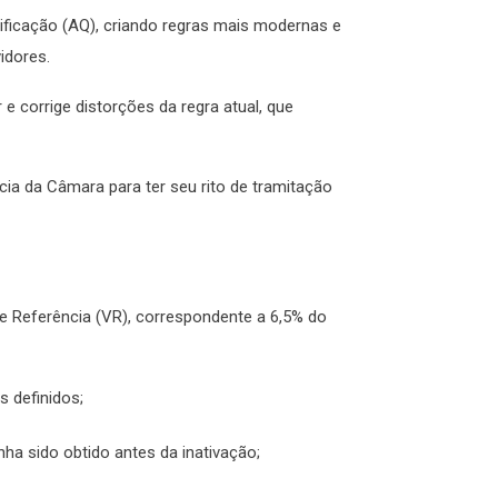
lificação (AQ), criando regras mais modernas e
vidores.
 corrige distorções da regra atual, que
ia da Câmara para ter seu rito de tramitação
de Referência (VR), correspondente a 6,5% do
s definidos;
nha sido obtido antes da inativação;