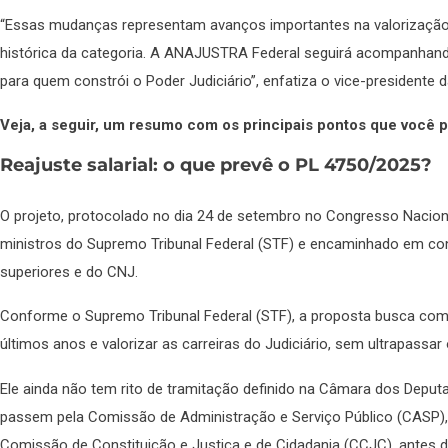
“Essas mudanças representam avanços importantes na valorização 
histórica da categoria. A ANAJUSTRA Federal seguirá acompanhando
para quem constrói o Poder Judiciário”, enfatiza o vice-presidente
Veja, a seguir, um resumo com os principais pontos que você p
Reajuste salarial: o que prevê o PL 4750/2025?
O projeto, protocolado no dia 24 de setembro no Congresso Nacion
ministros do Supremo Tribunal Federal (STF) e encaminhado em conj
superiores e do CNJ.
Conforme o Supremo Tribunal Federal (STF), a proposta busca com
últimos anos e valorizar as carreiras do Judiciário, sem ultrapassar 
Ele ainda não tem rito de tramitação definido na Câmara dos Deput
passem pela Comissão de Administração e Serviço Público (CASP),
Comissão de Constituição e Justiça e de Cidadania (CCJC), antes 