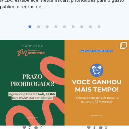
A LDO estabelece metas fiscais, prioridades para o gasto
público e regras de…
7
0
4
0