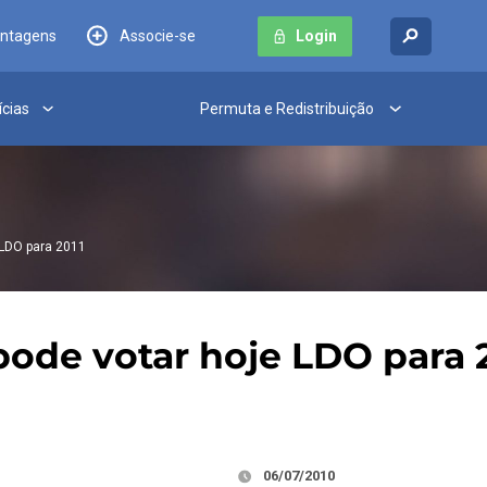
antagens
Associe-se
Login
ícias
Permuta e Redistribuição
LDO para 2011
de votar hoje LDO para 2
06/07/2010