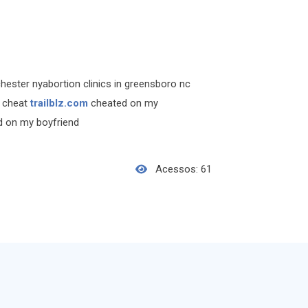
chester nyabortion clinics in greensboro nc
 cheat
trailblz.com
cheated on my
d on my boyfriend
Acessos: 61