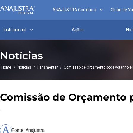
ANAJUSTRA Corretora
Clube de V
Institucional
Ações
Not
Notícias
Home
/
Notícias
/
Parlamentar
/
Comissão de Orçamento pode votar hoje 
Comissão de Orçamento po
–
Fonte: Anajustra