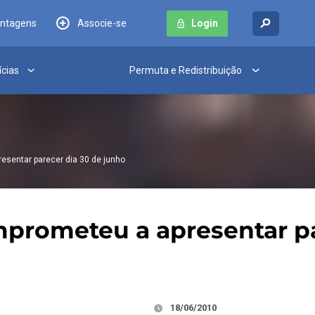
antagens
Associe-se
Login
ícias
Permuta e Redistribuição
esentar parecer dia 30 de junho
omprometeu a apresentar p
18/06/2010