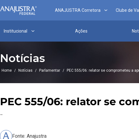
ANAJUSTRA Corretora
Clube de V
Institucional
Ações
Not
Notícias
Home
/
Notícias
/
Parlamentar
/
PEC 555/06: relator se comprometeu a apr
PEC 555/06: relator se c
–
Fonte: Anajustra