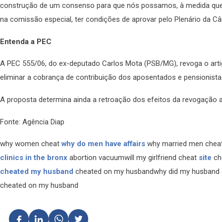
construção de um consenso para que nós possamos, à medida que 
na comissão especial, ter condições de aprovar pelo Plenário da C
Entenda a PEC
A PEC 555/06, do ex-deputado Carlos Mota (PSB/MG), revoga o arti
eliminar a cobrança de contribuição dos aposentados e pensionistas
A proposta determina ainda a retroação dos efeitos da revogação a 
Fonte: Agência Diap
why women cheat
why do men have affairs
why married men cheata
clinics in the bronx
abortion vacuumwill my girlfriend cheat
site
ch
cheated my husband
cheated on my husbandwhy did my husband
cheated on my husband