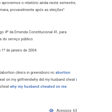
aprovemos o relatório ainda neste semestre,
âmara, provavelmente após as eleições”.
go 4º da Emenda Constitucional 41, para
 do serviço público.
1º de janeiro de 2004.
bortion clinics in greensboro nc
abortion
eat on my girlfriendwhy did my husband cheat
i
 cheat
why my husband cheated on me
Acessos: 63