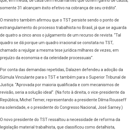
que, em média, de cada cem reclamantes que obtêm ganho de causa,
somente 31 alcançam êxito efetivo na cobrança de seu crédito”.
O ministro também afirmou que o TST persiste sendo o ponto de
estrangulamento do processo trabalhista no Brasil, já que se aguarda
de quatro a cinco anos o julgamento de um recurso de revista. “Tal
quadro se dá porque um quadro irracional se constata no TST,
chamado a rejulgar a mesma tese jurídica milhares de vezes, em
prejuízo da economia e da celeridade processuais”.
Por conta das demandas repetidas, Dalazen defendeu a adoção da
Súmula Vinculante para o TST e também para o Superior Tribunal de
Justiça. “Aprovada por maioria qualificada e com mecanismos de
revisão, seria a solução ideal”. (Na foto à direita, o vice-presidente da
República, Michel Temer, representando a presidente Dilma Rousseff
na solenidade, e o presidente do Congresso Nacional, José Sarney.)
O novo presidente do TST ressaltou a necessidade de reforma da
legislação material trabalhista, que classificou como detalhista,