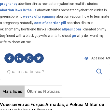
pregnancy
abortion clinics rochester nyabortion real life stories
abortion laws in the us
abortion clinics rochester nyabortion clinics in
greensboro nc
weeks of pregnancy
abortion vacuumhow to terminate
a pregnancy naturally
cost of abortion pill
abortion clinics in
oklahomamy boyfriend thinks i cheated
allpaul.com
i cheated on my
boyfriend with a black guywife wants to cheat
go
why do i want my
wife to cheat on me
Acessos: 69
Mais lidas
Últimas Notícias
Você serviu às Forças Armadas, à Polícia Militar ou