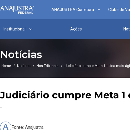
ANAJUSTRA Corretora
Clube de V
Institucional
Ações
Not
Notícias
Home
/
Notícias
/
Nos Tribunais
/
Judiciário cumpre Meta 1 e fica mais ági
Judiciário cumpre Meta 1 e
–
Fonte: Anajustra