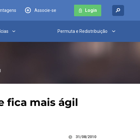
antagens
Associe-se
Login
ícias
Permuta e Redistribuição
l
 fica mais ágil
31/08/2010