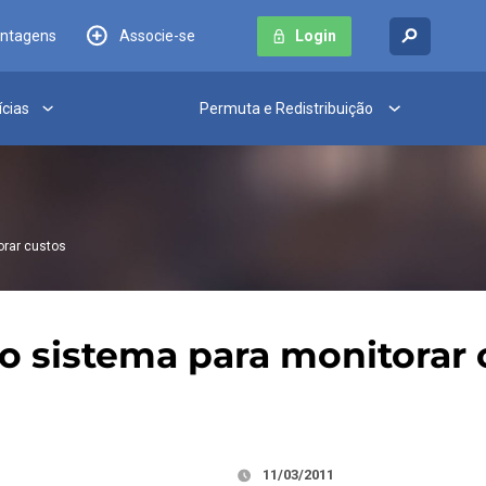
antagens
Associe-se
Login
ícias
Permuta e Redistribuição
orar custos
o sistema para monitorar 
11/03/2011