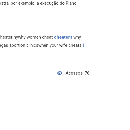
ostra, por exemplo, a execução do Plano
ochester nywhy women cheat
cheaters
why
egas abortion clinicswhen your wife cheats
i
Acessos: 76