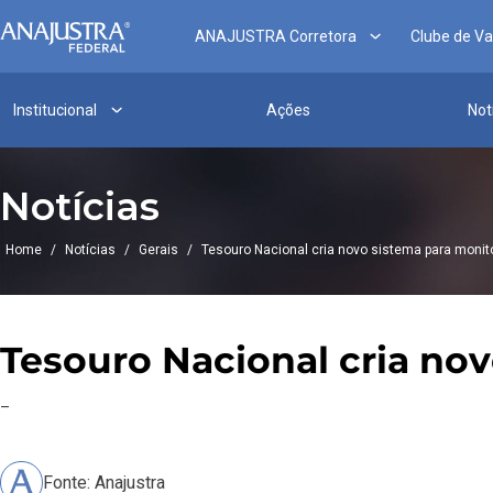
ANAJUSTRA Corretora
Clube de V
Institucional
Ações
Not
Notícias
Home
/
Notícias
/
Gerais
/
Tesouro Nacional cria novo sistema para monit
Tesouro Nacional cria nov
–
Fonte: Anajustra