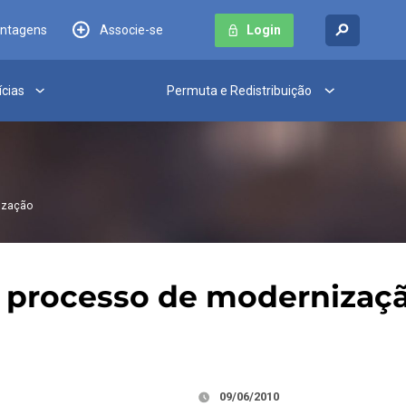
antagens
Associe-se
Login
ícias
Permuta e Redistribuição
nização
oz processo de modernizaç
09/06/2010