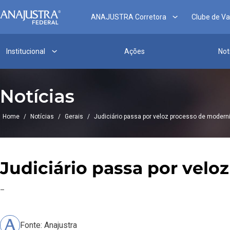
ANAJUSTRA Corretora
Clube de V
Institucional
Ações
Not
Notícias
Home
/
Notícias
/
Gerais
/
Judiciário passa por veloz processo de moder
Judiciário passa por vel
–
Fonte: Anajustra