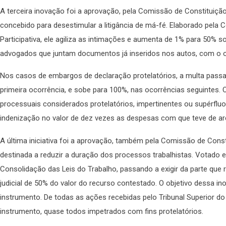
A terceira inovação foi a aprovação, pela Comissão de Constituiçã
concebido para desestimular a litigância de má-fé. Elaborado pela
Participativa, ele agiliza as intimações e aumenta de 1% para 50% s
advogados que juntam documentos já inseridos nos autos, com o ob
Nos casos de embargos de declaração protelatórios, a multa passa
primeira ocorrência, e sobe para 100%, nas ocorrências seguintes.
processuais considerados protelatórios, impertinentes ou supérfluos
indenização no valor de dez vezes as despesas com que teve de arc
A última iniciativa foi a aprovação, também pela Comissão de Cons
destinada a reduzir a duração dos processos trabalhistas. Votado e
Consolidação das Leis do Trabalho, passando a exigir da parte que 
judicial de 50% do valor do recurso contestado. O objetivo dessa in
instrumento. De todas as ações recebidas pelo Tribunal Superior d
instrumento, quase todos impetrados com fins protelatórios.