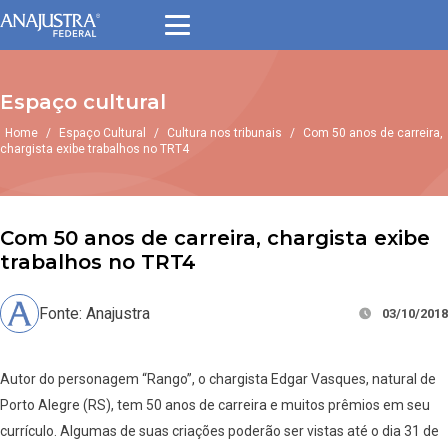
Espaço cultural
Home
/
Espaço Cultural
/
Cultura nos tribunais
/
Com 50 anos de carreira,
chargista exibe trabalhos no TRT4
Com 50 anos de carreira, chargista exibe
trabalhos no TRT4
Fonte: Anajustra
03/10/2018
Autor do personagem “Rango”, o chargista Edgar Vasques, natural de
Porto Alegre (RS), tem 50 anos de carreira e muitos prêmios em seu
currículo. Algumas de suas criações poderão ser vistas até o dia 31 de