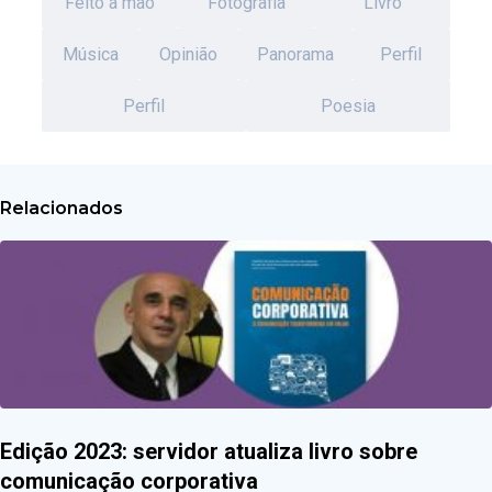
Feito a mão
Fotografia
Livro
Música
Opinião
Panorama
Perfil
Perfil
Poesia
Relacionados
Edição 2023: servidor atualiza livro sobre
comunicação corporativa