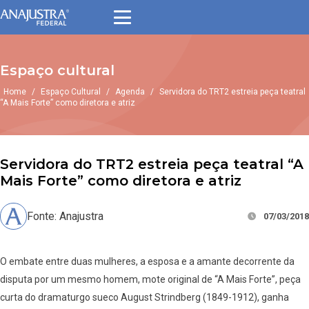
Espaço cultural
Home
/
Espaço Cultural
/
Agenda
/
Servidora do TRT2 estreia peça teatral
“A Mais Forte” como diretora e atriz
Servidora do TRT2 estreia peça teatral “A
Mais Forte” como diretora e atriz
Fonte: Anajustra
07/03/2018
O embate entre duas mulheres, a esposa e a amante decorrente da
disputa por um mesmo homem, mote original de “A Mais Forte”, peça
curta do dramaturgo sueco August Strindberg (1849-1912), ganha