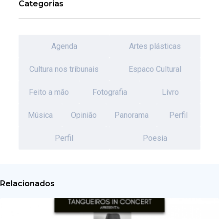
Categorias
Agenda
Artes plásticas
Cultura nos tribunais
Espaco Cultural
Feito a mão
Fotografia
Livro
Música
Opinião
Panorama
Perfil
Perfil
Poesia
Relacionados