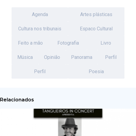
Agenda
Artes plásticas
Cultura nos tribunais
Espaco Cultural
Feito a mão
Fotografia
Livro
Música
Opinião
Panorama
Perfil
Perfil
Poesia
Relacionados