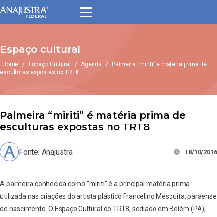
Espaço cultural
Home
/
Espaço Cultural
/
Agenda
/
Palmeira “miriti” é matéria prima de
esculturas expostas no TRT8
Palmeira “miriti” é matéria prima de
esculturas expostas no TRT8
Fonte: Anajustra
18/10/2016
A palmeira conhecida como “miriti” é a principal matéria prima
utilizada nas criações do artista plástico Francelino Mesquita, paraense
de nascimento. O Espaço Cultural do TRT8, sediado em Belém (PA),