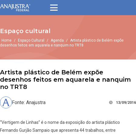
Espaço cultural
Home
/
Espaço Cultural
/
Agenda
/
Artista plástico de Belém expõe
desenhos feitos em aquarela e nanquim no TRT8
Artista plástico de Belém expõe
desenhos feitos em aquarela e nanquim
no TRT8
Fonte: Anajustra
13/09/2016
“Vertigem de Linhas” é o nome da exposição do artista plástico
Fernando Gurjão Sampaio que apresenta 44 trabalhos, entre