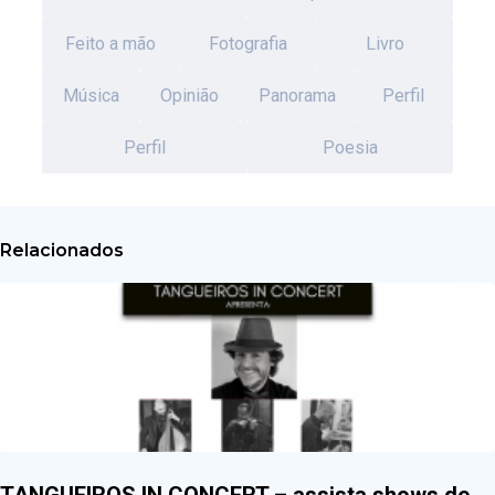
Feito a mão
Fotografia
Livro
Música
Opinião
Panorama
Perfil
Perfil
Poesia
Relacionados