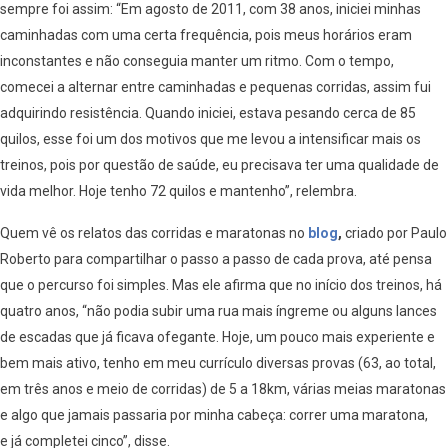
sempre foi assim: “Em agosto de 2011, com 38 anos, iniciei minhas
caminhadas com uma certa frequência, pois meus horários eram
inconstantes e não conseguia manter um ritmo. Com o tempo,
comecei a alternar entre caminhadas e pequenas corridas, assim fui
adquirindo resistência. Quando iniciei, estava pesando cerca de 85
quilos, esse foi um dos motivos que me levou a intensificar mais os
treinos, pois por questão de saúde, eu precisava ter uma qualidade de
vida melhor. Hoje tenho 72 quilos e mantenho”, relembra.
Quem vê os relatos das corridas e maratonas no
blog
,
criado por Paulo
Roberto para compartilhar o passo a passo de cada prova, até pensa
que o percurso foi simples. Mas ele afirma que no início dos treinos, há
quatro anos, “não podia subir uma rua mais íngreme ou alguns lances
de escadas que já ficava ofegante. Hoje, um pouco mais experiente e
bem mais ativo, tenho em meu currículo diversas provas (63, ao total,
em três anos e meio de corridas) de 5 a 18km, várias meias maratonas
e algo que jamais passaria por minha cabeça: correr uma maratona,
e já completei cinco”, disse.