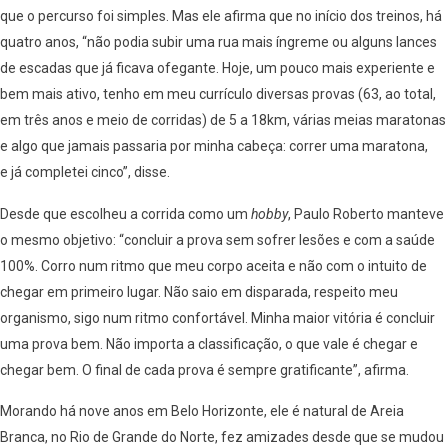
que o percurso foi simples. Mas ele afirma que no início dos treinos, há
quatro anos, “não podia subir uma rua mais íngreme ou alguns lances
de escadas que já ficava ofegante. Hoje, um pouco mais experiente e
bem mais ativo, tenho em meu currículo diversas provas (63, ao total,
em três anos e meio de corridas) de 5 a 18km, várias meias maratonas
e algo que jamais passaria por minha cabeça: correr uma maratona,
e já completei cinco”, disse.
Desde que escolheu a corrida como um
hobby
, Paulo Roberto manteve
o mesmo objetivo: “concluir a prova sem sofrer lesões e com a saúde
100%. Corro num ritmo que meu corpo aceita e não com o intuito de
chegar em primeiro lugar. Não saio em disparada, respeito meu
organismo, sigo num ritmo confortável. Minha maior vitória é concluir
uma prova bem. Não importa a classificação, o que vale é chegar e
chegar bem. O final de cada prova é sempre gratificante”, afirma.
Morando há nove anos em Belo Horizonte, ele é natural de Areia
Branca, no Rio de Grande do Norte, fez amizades desde que se mudou