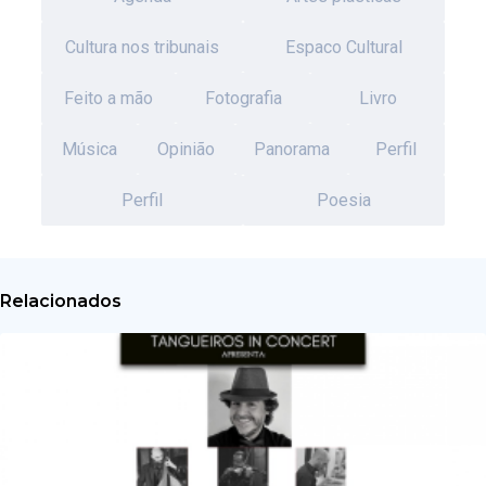
Cultura nos tribunais
Espaco Cultural
Feito a mão
Fotografia
Livro
Música
Opinião
Panorama
Perfil
Perfil
Poesia
Relacionados