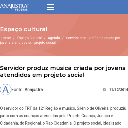
Espaço cultural
Home
/
Espaço Cultural
/
Agenda
/
Servidor produz música criada por
jovens atendidos em projeto social
Servidor produz música criada por jovens
atendidos em projeto social
Fonte: Anajustra
11/12/2014
O servidor do TRT da 12ª Região e músico, Silênio de Oliveira, produziu
junto com as crianças atendidas pelo Projeto Criança, Justiça e
Cidadania, do Regional, o Rap Cidadania. O projeto social, idealizado