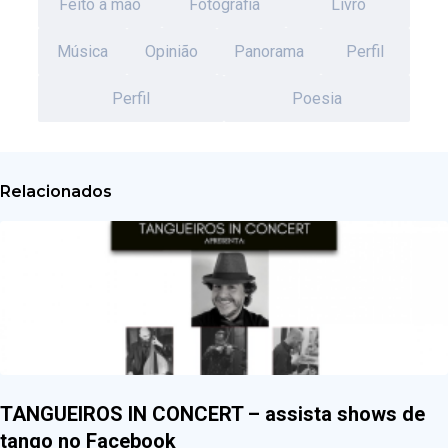
Feito a mão
Fotografia
Livro
Música
Opinião
Panorama
Perfil
Perfil
Poesia
Relacionados
TANGUEIROS IN CONCERT – assista shows de
tango no Facebook