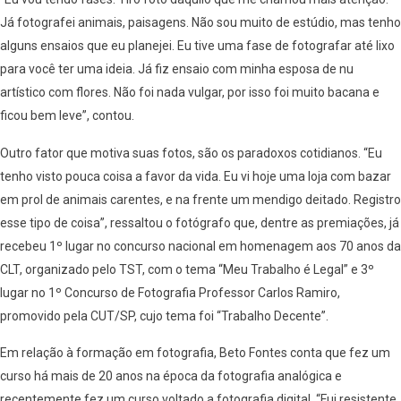
Já fotografei animais, paisagens. Não sou muito de estúdio, mas tenho
alguns ensaios que eu planejei. Eu tive uma fase de fotografar até lixo
para você ter uma ideia. Já fiz ensaio com minha esposa de nu
artístico com flores. Não foi nada vulgar, por isso foi muito bacana e
ficou bem leve”, contou.
Outro fator que motiva suas fotos, são os paradoxos cotidianos. “Eu
tenho visto pouca coisa a favor da vida. Eu vi hoje uma loja com bazar
em prol de animais carentes, e na frente um mendigo deitado. Registro
esse tipo de coisa”, ressaltou o fotógrafo que, dentre as premiações, já
recebeu 1º lugar no concurso nacional em homenagem aos 70 anos da
CLT, organizado pelo TST, com o tema “Meu Trabalho é Legal” e 3º
lugar no 1º Concurso de Fotografia Professor Carlos Ramiro,
promovido pela CUT/SP, cujo tema foi “Trabalho Decente”.
Em relação à formação em fotografia, Beto Fontes conta que fez um
curso há mais de 20 anos na época da fotografia analógica e
recentemente fez um curso voltado a fotografia digital. “Fui resistente