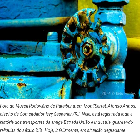
Foto do Museu Rodoviário de Paraibuna, em Mont’Serrat, Afonso Arinos,
distrito de Comendador levy Gasparian/RJ. Nele, está registrada toda a
história dos transportes da antiga Estrada União e Indústria, guardando
relíquias do século XIX. Hoje, infelizmente, em situação degradante.