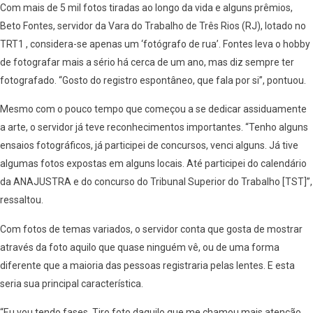
Com mais de 5 mil fotos tiradas ao longo da vida e alguns prêmios,
Beto Fontes, servidor da Vara do Trabalho de Três Rios (RJ), lotado no
TRT1 , considera-se apenas um ‘fotógrafo de rua’. Fontes leva o hobby
de fotografar mais a sério há cerca de um ano, mas diz sempre ter
fotografado. “Gosto do registro espontâneo, que fala por si”, pontuou.
Mesmo com o pouco tempo que começou a se dedicar assiduamente
a arte, o servidor já teve reconhecimentos importantes. “Tenho alguns
ensaios fotográficos, já participei de concursos, venci alguns. Já tive
algumas fotos expostas em alguns locais. Até participei do calendário
da ANAJUSTRA e do concurso do Tribunal Superior do Trabalho [TST]”,
ressaltou.
Com fotos de temas variados, o servidor conta que gosta de mostrar
através da foto aquilo que quase ninguém vê, ou de uma forma
diferente que a maioria das pessoas registraria pelas lentes. E esta
seria sua principal característica.
“Eu vou tendo fases. Tiro foto daquilo que me chamou mais atenção.