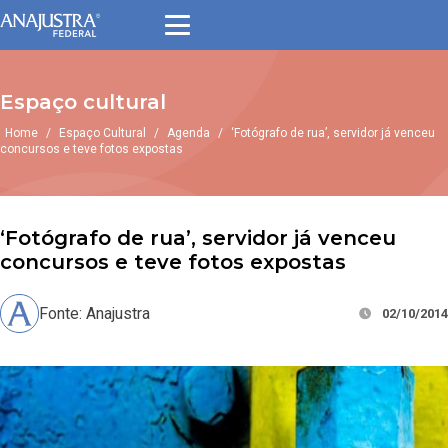
Espaço cultural
Home
/
Espaço Cultural
/
Agenda
/
‘Fotógrafo de rua’, servidor já venceu
concursos e teve fotos expostas
‘Fotógrafo de rua’, servidor já venceu
concursos e teve fotos expostas
Fonte: Anajustra
02/10/2014