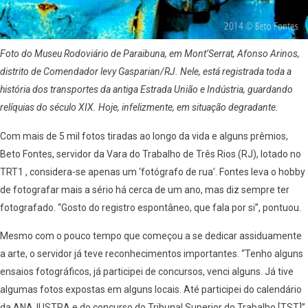
Foto do Museu Rodoviário de Paraibuna, em Mont’Serrat, Afonso Arinos,
distrito de Comendador levy Gasparian/RJ. Nele, está registrada toda a
história dos transportes da antiga Estrada União e Indústria, guardando
relíquias do século XIX. Hoje, infelizmente, em situação degradante.
Com mais de 5 mil fotos tiradas ao longo da vida e alguns prêmios,
Beto Fontes, servidor da Vara do Trabalho de Três Rios (RJ), lotado no
TRT1 , considera-se apenas um ‘fotógrafo de rua’. Fontes leva o hobby
de fotografar mais a sério há cerca de um ano, mas diz sempre ter
fotografado. “Gosto do registro espontâneo, que fala por si”, pontuou.
Mesmo com o pouco tempo que começou a se dedicar assiduamente
a arte, o servidor já teve reconhecimentos importantes. “Tenho alguns
ensaios fotográficos, já participei de concursos, venci alguns. Já tive
algumas fotos expostas em alguns locais. Até participei do calendário
da ANAJUSTRA e do concurso do Tribunal Superior do Trabalho [TST]”,