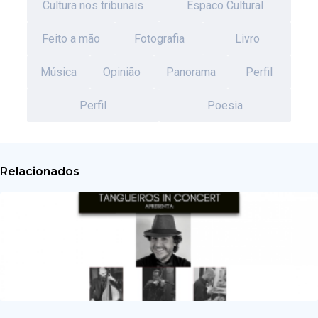
Cultura nos tribunais
Espaco Cultural
Feito a mão
Fotografia
Livro
Música
Opinião
Panorama
Perfil
Perfil
Poesia
Relacionados