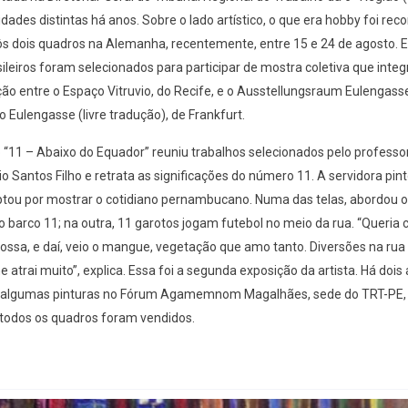
lidades distintas há anos. Sobre o lado artístico, o que era hobby foi rec
ôs dois quadros na Alemanha, recentemente, entre 15 e 24 de agosto. E
sileiros foram selecionados para participar de mostra coletiva que integ
ão entre o Espaço Vitruvio, do Recife, e o Ausstellungsraum Eulengass
 Eulengasse (livre tradução), de Frankfurt.
 “11 – Abaixo do Equador” reuniu trabalhos selecionados pelo professor
nio Santos Filho e retrata as significações do número 11. A servidora pint
tou por mostrar o cotidiano pernambucano. Numa das telas, abordou
 o barco 11; na outra, 11 garotos jogam futebol no meio da rua. “Queria
ossa, e daí, veio o mangue, vegetação que amo tanto. Diversões na rua 
atrai muito”, explica. Essa foi a segunda exposição da artista. Há dois 
 algumas pinturas no Fórum Agamemnom Magalhães, sede do TRT-PE, 
 todos os quadros foram vendidos.