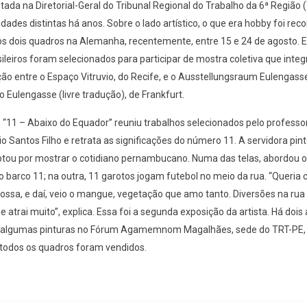
tada na Diretorial-Geral do Tribunal Regional do Trabalho da 6ª Região 
lidades distintas há anos. Sobre o lado artístico, o que era hobby foi rec
ôs dois quadros na Alemanha, recentemente, entre 15 e 24 de agosto. E
sileiros foram selecionados para participar de mostra coletiva que integ
ão entre o Espaço Vitruvio, do Recife, e o Ausstellungsraum Eulengass
 Eulengasse (livre tradução), de Frankfurt.
 “11 – Abaixo do Equador” reuniu trabalhos selecionados pelo professor
nio Santos Filho e retrata as significações do número 11. A servidora pint
tou por mostrar o cotidiano pernambucano. Numa das telas, abordou
 o barco 11; na outra, 11 garotos jogam futebol no meio da rua. “Queria
ossa, e daí, veio o mangue, vegetação que amo tanto. Diversões na rua 
atrai muito”, explica. Essa foi a segunda exposição da artista. Há dois 
 algumas pinturas no Fórum Agamemnom Magalhães, sede do TRT-PE, 
 todos os quadros foram vendidos.