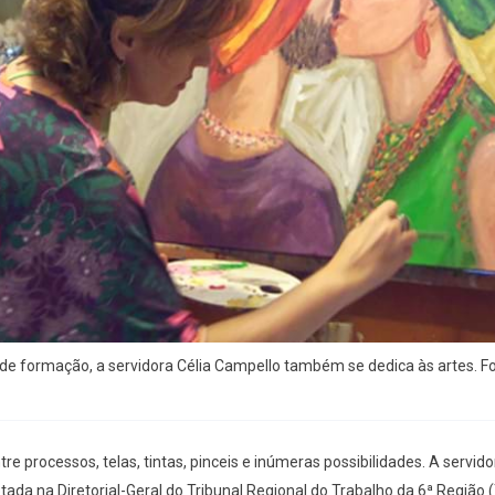
de formação, a servidora Célia Campello também se dedica às artes. Fo
ntre processos, telas, tintas, pinceis e inúmeras possibilidades. A servido
tada na Diretorial-Geral do Tribunal Regional do Trabalho da 6ª Região 