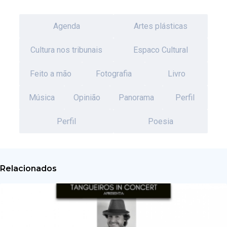
Agenda
Artes plásticas
Cultura nos tribunais
Espaco Cultural
Feito a mão
Fotografia
Livro
Música
Opinião
Panorama
Perfil
Perfil
Poesia
Relacionados