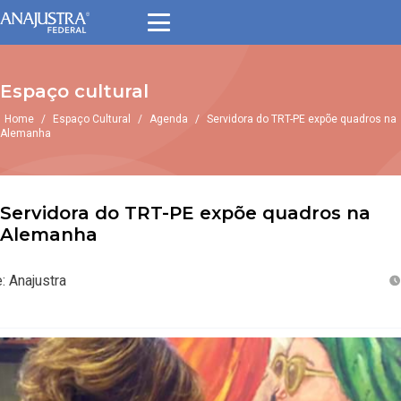
Espaço cultural
Home
/
Espaço Cultural
/
Agenda
/
Servidora do TRT-PE expõe quadros na
Alemanha
Servidora do TRT-PE expõe quadros na
Alemanha
: Anajustra