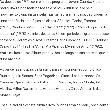
Na década de 1970, com o fim do programa Jovem Guarda, Erasmo
mergulhou ainda mais na bossa e na MPB. Influenciado pelo
movimento tropicalista e pela música negra americana, deu origem a
uma seqüência antológica de discos. São eles “Carlos, Erasmo…”
(1971), “Sonhos & Memórias 1941-1972” (1972) e “Pelas Esquinas de
Ipanema” (1978). No início dos anos 80, em período de grande sucesso
comercial, vieram os discos “Erasmo Carlos Convida…” (1980), “Mulher
(Sexo Frágil)” (1981) e “Amar Pra Viver ou Morrer de Amor” (1982),
entre muitos outros álbuns produzidos ao longo de sua carreira, que
dura até hoje.
As parcerias musicais de Erasmo passam por nomes como Chico
Buarque, Lulu Santos, Zeca Pagodinho, Skank, Los Hermanos, Os
Cariocas, Djavan, Adriana Calcanhoto, Simone, Marisa Monte, Kid
Abelha, Milton Nascimento, Arnaldo Antunes, Chico Amaral, Nelson
Mota e Frejat.
Em sua carreira consta ainda o livro “Minha Fama de Mau”, onde conta