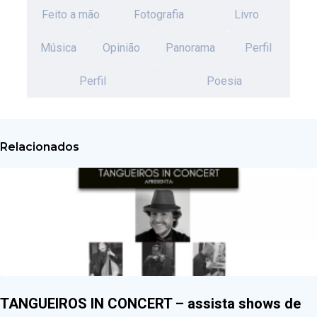
Feito a mão
Fotografia
Livro
Música
Opinião
Panorama
Perfil
Perfil
Poesia
Relacionados
TANGUEIROS IN CONCERT – assista shows de