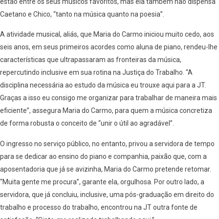
estão entre os seus músicos favoritos, mas ela também não dispensa
Caetano e Chico, “tanto na música quanto na poesia”.
A atividade musical, aliás, que Maria do Carmo iniciou muito cedo, aos
seis anos, em seus primeiros acordes como aluna de piano, rendeu-lhe
características que ultrapassaram as fronteiras da música,
repercutindo inclusive em sua rotina na Justiça do Trabalho. “A
disciplina necessária ao estudo da música eu trouxe aqui para a JT.
Graças a isso eu consigo me organizar para trabalhar de maneira mais
eficiente”, assegura Maria do Carmo, para quem a música concretiza
de forma robusta o conceito de “unir o útil ao agradável”.
O ingresso no serviço público, no entanto, privou a servidora de tempo
para se dedicar ao ensino do piano e companhia, paixão que, com a
aposentadoria que já se avizinha, Maria do Carmo pretende retomar.
“Muita gente me procura”, garante ela, orgulhosa. Por outro lado, a
servidora, que já concluiu, inclusive, uma pós-graduação em direito do
trabalho e processo do trabalho, encontrou na JT outra fonte de