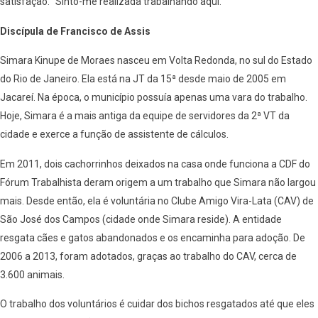
satisfação. “Sinto-me realizada trabalhando aqui.”
Discípula de Francisco de Assis
Simara Kinupe de Moraes nasceu em Volta Redonda, no sul do Estado
do Rio de Janeiro. Ela está na JT da 15ª desde maio de 2005 em
Jacareí. Na época, o município possuía apenas uma vara do trabalho.
Hoje, Simara é a mais antiga da equipe de servidores da 2ª VT da
cidade e exerce a função de assistente de cálculos.
Em 2011, dois cachorrinhos deixados na casa onde funciona a CDF do
Fórum Trabalhista deram origem a um trabalho que Simara não largou
mais. Desde então, ela é voluntária no Clube Amigo Vira-Lata (CAV) de
São José dos Campos (cidade onde Simara reside). A entidade
resgata cães e gatos abandonados e os encaminha para adoção. De
2006 a 2013, foram adotados, graças ao trabalho do CAV, cerca de
3.600 animais.
O trabalho dos voluntários é cuidar dos bichos resgatados até que eles