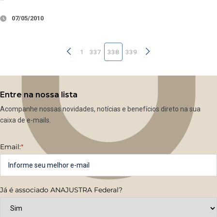
07/05/2010
1
337
338
339
Entre na nossa lista
Acompanhe nossas novidades, notícias e benefícios direto na sua
caixa de e-mails.
Email:
*
Já é associado ANAJUSTRA Federal?