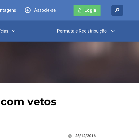
antagens
Associe-se
Login
ícias
Permuta e Redistribuição
 com vetos
28/12/2016