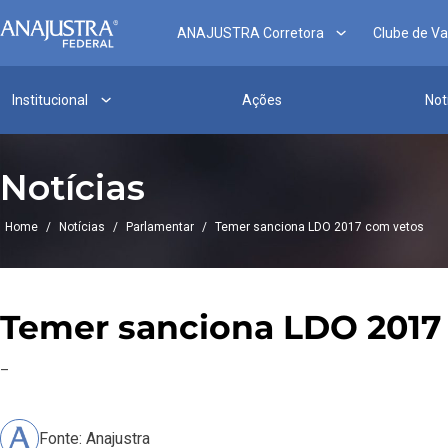
ANAJUSTRA Corretora
Clube de V
Institucional
Ações
Not
Notícias
Home
/
Notícias
/
Parlamentar
/
Temer sanciona LDO 2017 com vetos
Temer sanciona LDO 2017
–
Fonte: Anajustra