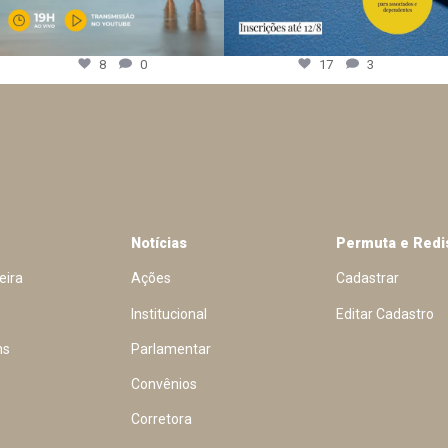
8
0
17
3
Notícias
Permuta e Redi
eira
Ações
Cadastrar
Institucional
Editar Cadastro
ns
Parlamentar
Convênios
Corretora