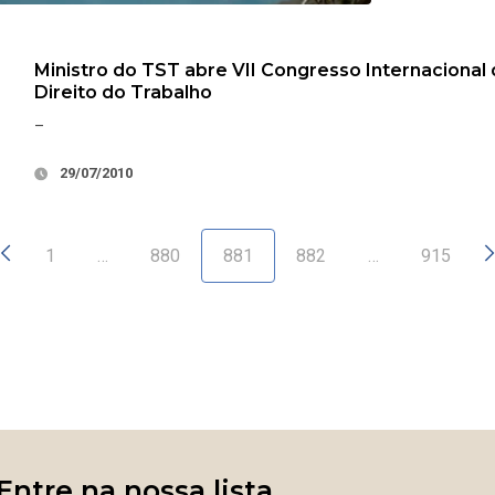
Ministro do TST abre VII Congresso Internacional
Direito do Trabalho
–
29/07/2010
1
…
880
881
882
…
915
Entre na nossa lista