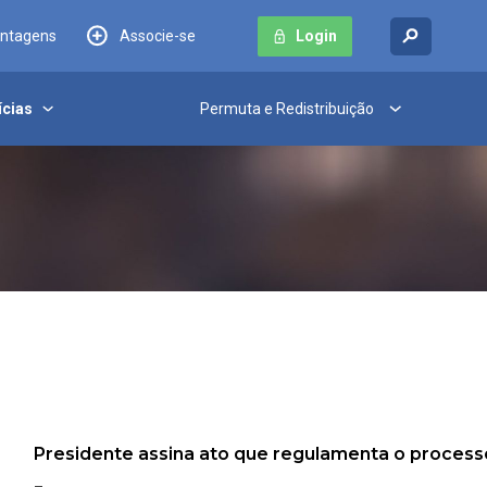
antagens
Associe-se
Login
ícias
Permuta e Redistribuição
Presidente assina ato que regulamenta o process