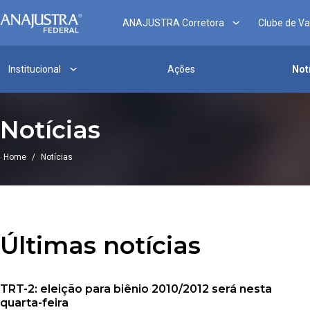
Pular
para
ANAJUSTRA Corretora
Clube de V
o
conteúdo
Institucional
Ações
Not
Notícias
Home
/
Notícias
Últimas notícias
TRT-2: eleição para biênio 2010/2012 será nesta
quarta-feira