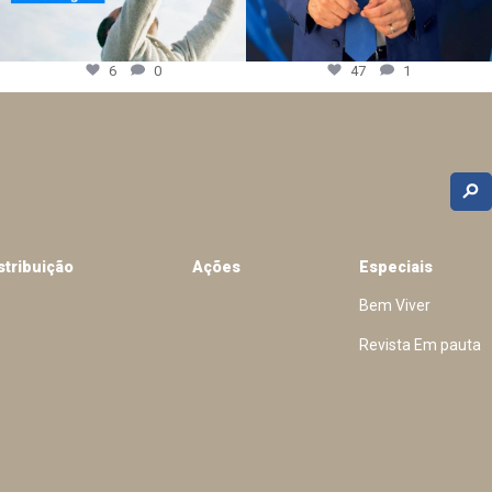
6
0
47
1
stribuição
Ações
Especiais
Bem Viver
Revista Em pauta