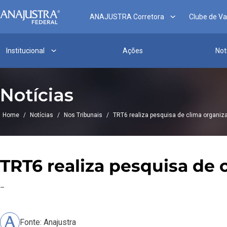
ANAJUSTRA Corretora
Clube de V
Institucional
Ações
Not
Notícias
Home
/
Notícias
/
Nos Tribunais
/
TRT6 realiza pesquisa de clima organiz
TRT6 realiza pesquisa de 
–
Fonte: Anajustra