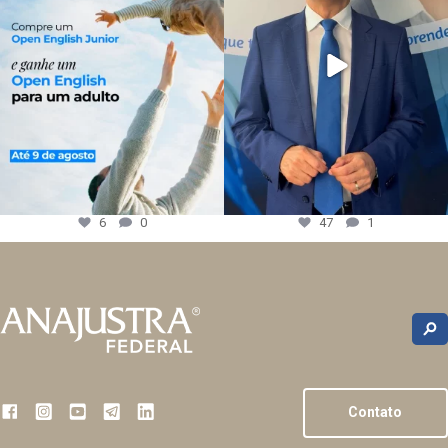
6
0
47
1
Contato