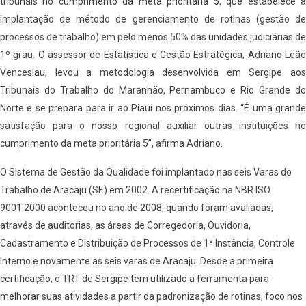
tribunais no cumprimento da meta prioritária 5, que estabelece a
implantação de método de gerenciamento de rotinas (gestão de
processos de trabalho) em pelo menos 50% das unidades judiciárias de
1º grau. O assessor de Estatística e Gestão Estratégica, Adriano Leão
Venceslau, levou a metodologia desenvolvida em Sergipe aos
Tribunais do Trabalho do Maranhão, Pernambuco e Rio Grande do
Norte e se prepara para ir ao Piauí nos próximos dias. “É uma grande
satisfação para o nosso regional auxiliar outras instituições no
cumprimento da meta prioritária 5”, afirma Adriano.
O Sistema de Gestão da Qualidade foi implantado nas seis Varas do
Trabalho de Aracaju (SE) em 2002. A recertificação na NBR ISO
9001:2000 aconteceu no ano de 2008, quando foram avaliadas,
através de auditorias, as áreas de Corregedoria, Ouvidoria,
Cadastramento e Distribuição de Processos de 1ª Instância, Controle
Interno e novamente as seis varas de Aracaju. Desde a primeira
certificação, o TRT de Sergipe tem utilizado a ferramenta para
melhorar suas atividades a partir da padronização de rotinas, foco nos