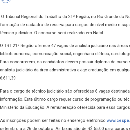
O Tribunal Regional do Trabalho da 21ª Região, no Rio Grande do No
formação de cadastro de reserva para cargos de nível médio e superi
técnico judiciário. O concurso será realizado em Natal.
O TRT 21ª Região oferece 47 vagas de analista judiciário nas áreas de
biblioteconomia, comunicação social, engenharia elétrica, cardiolog
Para concorrerem, os candidatos devem possuir diploma de curso 
analista judiciário da área administrativa exige graduação em qualq
6.611,39.
Para o cargo de técnico judiciário são oferecidas 6 vagas destinada
informação. Este último cargo requer curso de programação ou téc
Ministério da Educação. A remuneração oferecida para esss cargos 
As inscrições podem ser feitas no endereço eletrônico
www.cespe.
setembro a a 26 de outubro. As taxas são de R$ 55,00 para cargos de