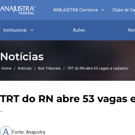
ANAJUSTRA Corretora
Clube de V
Institucional
Ações
Not
Notícias
Home
/
Notícias
/
Nos Tribunais
/
TRT do RN abre 53 vagas e cadastro
TRT do RN abre 53 vagas 
–
Fonte: Anajustra