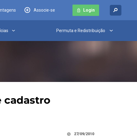
antagens
Associe-se
Login
ícias
Permuta e Redistribuição
e cadastro
27/09/2010