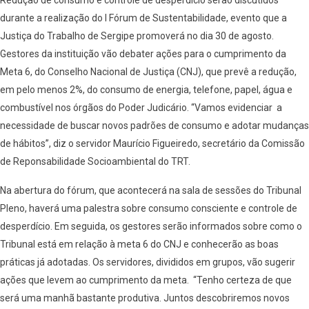
Redução de consumo e controle de desperdício serão discutidos
durante a realização do I Fórum de Sustentabilidade, evento que a
Justiça do Trabalho de Sergipe promoverá no dia 30 de agosto.
Gestores da instituição vão debater ações para o cumprimento da
Meta 6, do Conselho Nacional de Justiça (CNJ), que prevê a redução,
em pelo menos 2%, do consumo de energia, telefone, papel, água e
combustível nos órgãos do Poder Judicário. “Vamos evidenciar a
necessidade de buscar novos padrões de consumo e adotar mudanças
de hábitos”, diz o servidor Maurício Figueiredo, secretário da Comissão
de Reponsabilidade Socioambiental do TRT.
Na abertura do fórum, que acontecerá na sala de sessões do Tribunal
Pleno, haverá uma palestra sobre consumo consciente e controle de
desperdício. Em seguida, os gestores serão informados sobre como o
Tribunal está em relação à meta 6 do CNJ e conhecerão as boas
práticas já adotadas. Os servidores, divididos em grupos, vão sugerir
ações que levem ao cumprimento da meta. “Tenho certeza de que
será uma manhã bastante produtiva. Juntos descobriremos novos