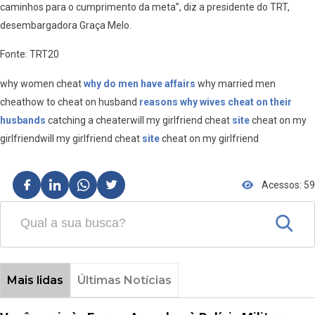
caminhos para o cumprimento da meta”, diz a presidente do TRT,
desembargadora Graça Melo.
Fonte: TRT20
why women cheat
why do men have affairs
why married men
cheathow to cheat on husband
reasons why wives cheat on their
husbands
catching a cheaterwill my girlfriend cheat
site
cheat on my
girlfriendwill my girlfriend cheat
site
cheat on my girlfriend
Acessos: 59
Mais lidas
Últimas Notícias