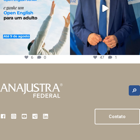
6
0
47
1
Contato