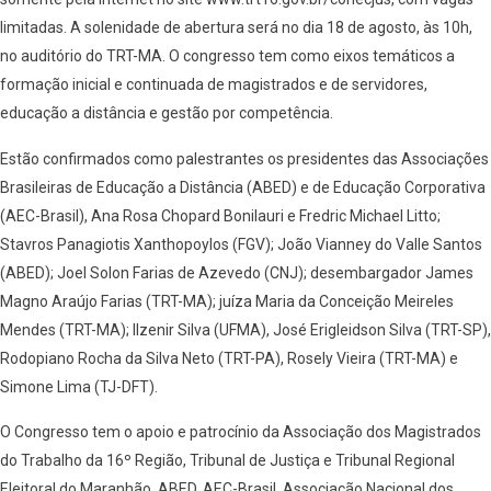
limitadas. A solenidade de abertura será no dia 18 de agosto, às 10h,
no auditório do TRT-MA. O congresso tem como eixos temáticos a
formação inicial e continuada de magistrados e de servidores,
educação a distância e gestão por competência.
Estão confirmados como palestrantes os presidentes das Associações
Brasileiras de Educação a Distância (ABED) e de Educação Corporativa
(AEC-Brasil), Ana Rosa Chopard Bonilauri e Fredric Michael Litto;
Stavros Panagiotis Xanthopoylos (FGV); João Vianney do Valle Santos
(ABED); Joel Solon Farias de Azevedo (CNJ); desembargador James
Magno Araújo Farias (TRT-MA); juíza Maria da Conceição Meireles
Mendes (TRT-MA); Ilzenir Silva (UFMA), José Erigleidson Silva (TRT-SP),
Rodopiano Rocha da Silva Neto (TRT-PA), Rosely Vieira (TRT-MA) e
Simone Lima (TJ-DFT).
O Congresso tem o apoio e patrocínio da Associação dos Magistrados
do Trabalho da 16º Região, Tribunal de Justiça e Tribunal Regional
Eleitoral do Maranhão, ABED, AEC-Brasil, Associação Nacional dos