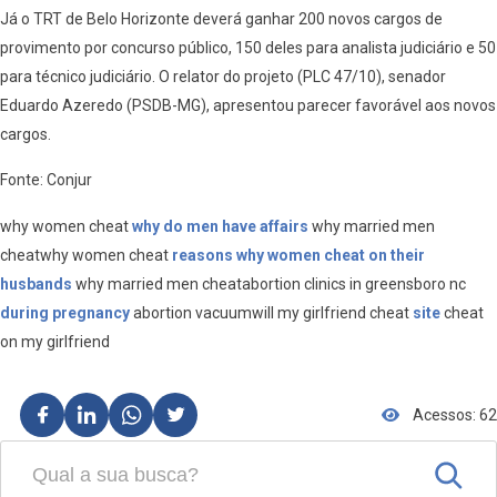
Já o TRT de Belo Horizonte deverá ganhar 200 novos cargos de
provimento por concurso público, 150 deles para analista judiciário e 50
para técnico judiciário. O relator do projeto (PLC 47/10), senador
Eduardo Azeredo (PSDB-MG), apresentou parecer favorável aos novos
cargos.
Fonte: Conjur
why women cheat
why do men have affairs
why married men
cheatwhy women cheat
reasons why women cheat on their
husbands
why married men cheatabortion clinics in greensboro nc
during pregnancy
abortion vacuumwill my girlfriend cheat
site
cheat
on my girlfriend
Acessos: 62