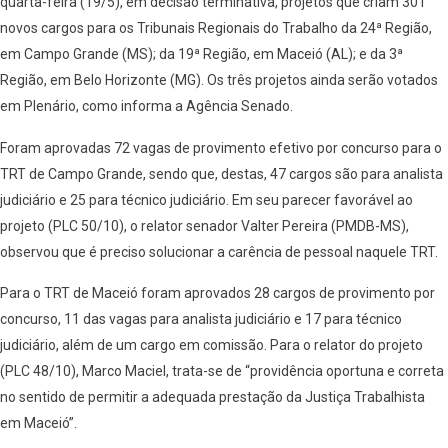
quarta-feira (19/5), em decisão terminativa, projetos que criam 301
novos cargos para os Tribunais Regionais do Trabalho da 24ª Região,
em Campo Grande (MS); da 19ª Região, em Maceió (AL); e da 3ª
Região, em Belo Horizonte (MG). Os três projetos ainda serão votados
em Plenário, como informa a Agência Senado.
Foram aprovadas 72 vagas de provimento efetivo por concurso para o
TRT de Campo Grande, sendo que, destas, 47 cargos são para analista
judiciário e 25 para técnico judiciário. Em seu parecer favorável ao
projeto (PLC 50/10), o relator senador Valter Pereira (PMDB-MS),
observou que é preciso solucionar a carência de pessoal naquele TRT.
Para o TRT de Maceió foram aprovados 28 cargos de provimento por
concurso, 11 das vagas para analista judiciário e 17 para técnico
judiciário, além de um cargo em comissão. Para o relator do projeto
(PLC 48/10), Marco Maciel, trata-se de “providência oportuna e correta
no sentido de permitir a adequada prestação da Justiça Trabalhista
em Maceió”.