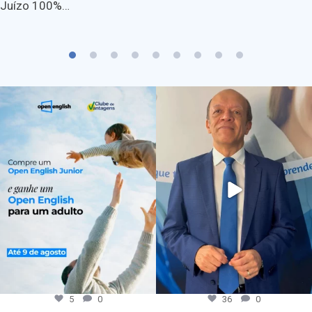
Juízo 100%…
5
0
36
0