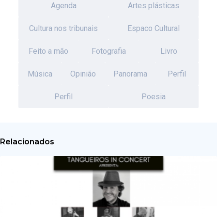
Agenda
Artes plásticas
Cultura nos tribunais
Espaco Cultural
Feito a mão
Fotografia
Livro
Música
Opinião
Panorama
Perfil
Perfil
Poesia
Relacionados