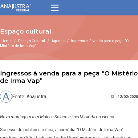
Espaço cultural
Home
/
Espaço Cultural
/
Agenda
/
Ingressos à venda para a peça “O
Mistério de Irma Vap”
Ingressos à venda para a peça “O Mistério
de Irma Vap”
Fonte: Anajustra
12/02/2020
Nova montagem tem Mateus Solano e Luis Miranda no elenco.
Sucesso de público e crítica, a comédia “O Mistério de Irma Vap”
reestreia em São Paulo, no Teatro Procópio Ferreira, após turnê que