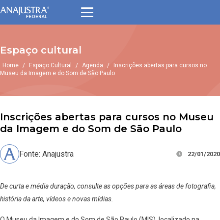
Espaço cultural
Home
/
Espaço Cultural
/
Agenda
/
Inscrições abertas para cursos no
Museu da Imagem e do Som de São Paulo
Inscrições abertas para cursos no Museu
da Imagem e do Som de São Paulo
Fonte: Anajustra
22/01/2020
De curta e média duração, consulte as opções para as áreas de fotografia,
história da arte, vídeos e novas mídias.
O Museu da Imagem e do Som de São Paulo (MIS), localizado na