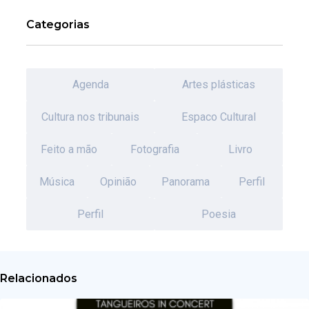
Categorias
Agenda
Artes plásticas
Cultura nos tribunais
Espaco Cultural
Feito a mão
Fotografia
Livro
Música
Opinião
Panorama
Perfil
Perfil
Poesia
Relacionados