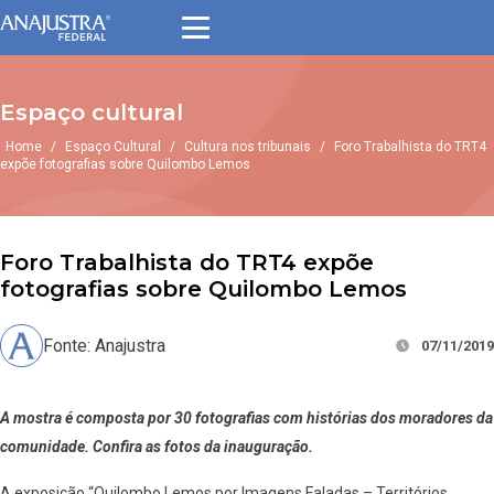
Espaço cultural
Home
/
Espaço Cultural
/
Cultura nos tribunais
/
Foro Trabalhista do TRT4
expõe fotografias sobre Quilombo Lemos
Foro Trabalhista do TRT4 expõe
fotografias sobre Quilombo Lemos
Fonte: Anajustra
07/11/2019
A mostra é composta por 30 fotografias com histórias dos moradores da
comunidade. Confira as fotos da inauguração.
A exposição “Quilombo Lemos por Imagens Faladas – Territórios