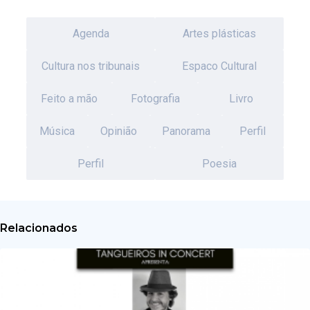
Agenda
Artes plásticas
Cultura nos tribunais
Espaco Cultural
Feito a mão
Fotografia
Livro
Música
Opinião
Panorama
Perfil
Perfil
Poesia
Relacionados