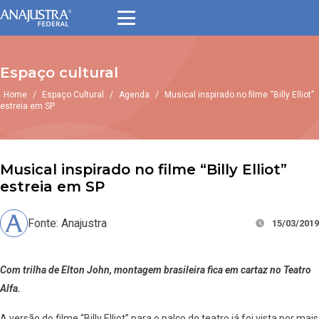
Espaço cultural
Home
/
Espaço Cultural
/
Agenda
/
Musical inspirado no filme “Billy Elliot”
estreia em SP
Musical inspirado no filme “Billy Elliot”
estreia em SP
Fonte: Anajustra
15/03/2019
Com trilha de Elton John, montagem brasileira fica em cartaz no Teatro
Alfa.
A versão do filme “Billy Elliot” para o palco do teatro já foi vista por mais