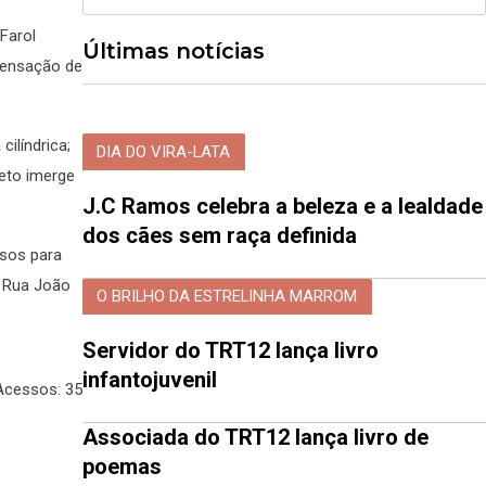
Farol
Últimas notícias
 sensação de
ilíndrica;
DIA DO VIRA-LATA
jeto imerge
J.C Ramos celebra a beleza e a lealdade
dos cães sem raça definida
ssos para
a Rua João
O BRILHO DA ESTRELINHA MARROM
Servidor do TRT12 lança livro
infantojuvenil
Acessos: 35
Associada do TRT12 lança livro de
poemas