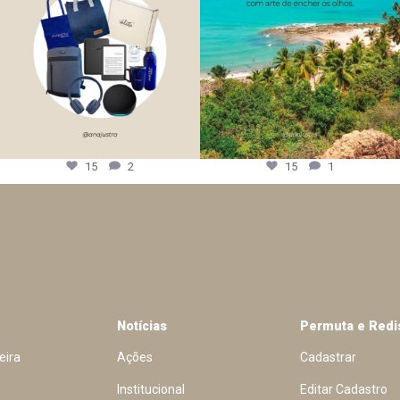
15
2
15
1
Notícias
Permuta e Redi
eira
Ações
Cadastrar
Institucional
Editar Cadastro