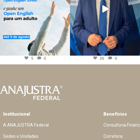
5
0
36
0
Institucional
Benefícios
A ANAJUSTRA Federal
Consultoria Financ
Sedes e Unidades
Corretora