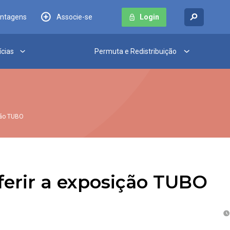
antagens
Associe-se
Login
ícias
Permuta e Redistribuição
ção TUBO
erir a exposição TUBO