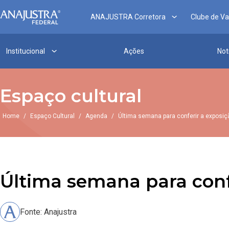
ANAJUSTRA Corretora
Clube de V
Institucional
Ações
Not
Espaço cultural
Home
/
Espaço Cultural
/
Agenda
/
Última semana para conferir a exposi
Última semana para conf
Fonte: Anajustra