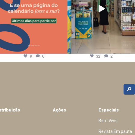
9
0
32
2
stribuição
Ações
Especiais
Bem Viver
Revista Em pauta