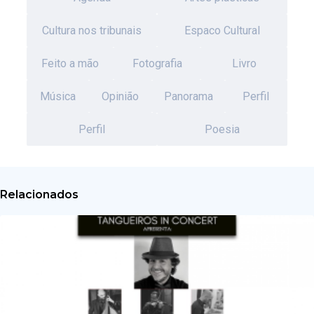
Cultura nos tribunais
Espaco Cultural
Feito a mão
Fotografia
Livro
Música
Opinião
Panorama
Perfil
Perfil
Poesia
Relacionados