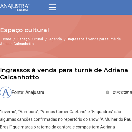
Espaço cultural
Home
/
Espaço Cultural
/
Agenda
/
Ingressos à venda para turnê de
Adriana Calcanhotto
Ingressos à venda para turnê de Adriana
Calcanhotto
Fonte: Anajustra
24/07/2018
“Inverno”, “Vambora”, “Vamos Comer Caetano” e “Esquadros” são
algumas canções confirmadas no repertório do show “A Mulher do Pau
Brasil” que marca o retorno da cantora e compositora Adriana