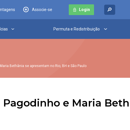
antagens
Associe-se
Login
ícias
Permuta e Redistribuição
Maria Bethânia se apresentam no Rio, BH e São Paulo
 Pagodinho e Maria Beth