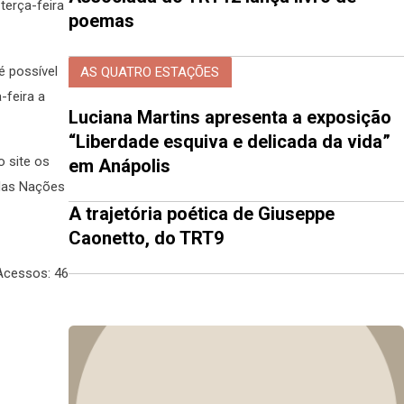
terça-feira
poemas
é possível
AS QUATRO ESTAÇÕES
-feira a
Luciana Martins apresenta a exposição
“Liberdade esquiva e delicada da vida”
o site os
em Anápolis
 das Nações
A trajetória poética de Giuseppe
Caonetto, do TRT9
Acessos: 46