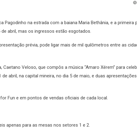
a Pagodinho na estrada com a baiana Maria Bethânia, e a primeira p
14 de abril, mas os ingressos estão esgotados.
resentação prévia, pode ligar mais de mil quilômetros entre as cid
la, Caetano Veloso, que compôs a música “Amaro Xérem” para celeb
 de abril, na capital mineira, no dia 5 de maio, e duas apresentaçõ
for Fun e em pontos de vendas oficiais de cada local.
eis apenas para as mesas nos setores 1 e 2.