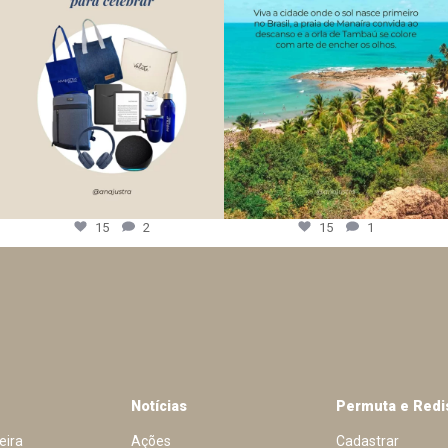
15
2
15
1
Notícias
Permuta e Redi
eira
Ações
Cadastrar