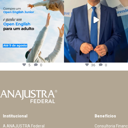
5
0
36
0
Institucional
Benefícios
A ANAJUSTRA Federal
Consultoria Financ