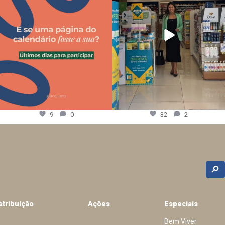
9
0
32
2
stribuição
Ações
Especiais
Bem Viver