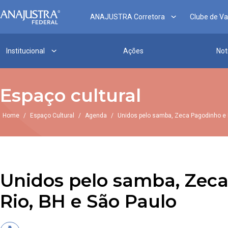
ANAJUSTRA Corretora
Clube de V
Institucional
Ações
Not
Espaço cultural
Home
/
Espaço Cultural
/
Agenda
/
Unidos pelo samba, Zeca Pagodinho e 
Unidos pelo samba, Zeca
Rio, BH e São Paulo